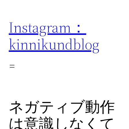
内
容
Instagram：
を
ス
kinnikundblog
キ
ッ
プ
ネガティブ動作
は意識しなくて