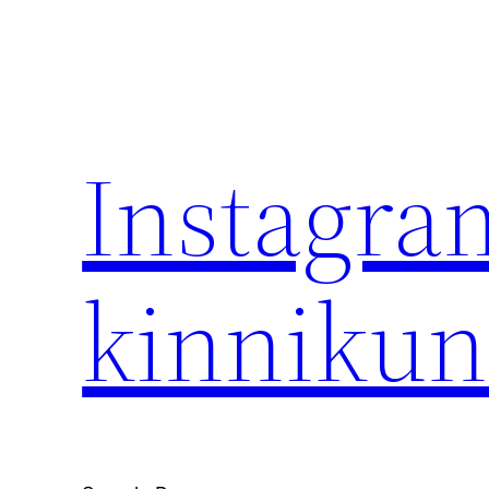
内
容
を
ス
キ
Instagr
ッ
プ
kinnikun