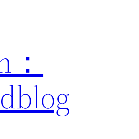
am：
dblog