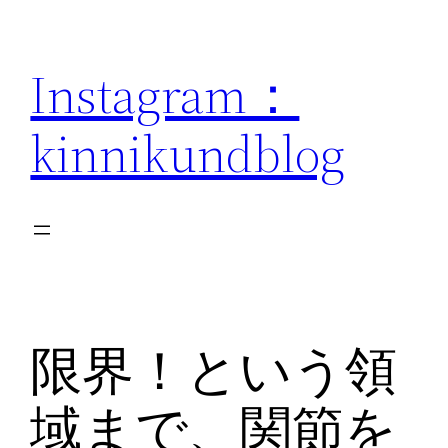
内
容
Instagram：
を
ス
kinnikundblog
キ
ッ
プ
限界！という領
域まで、関節を